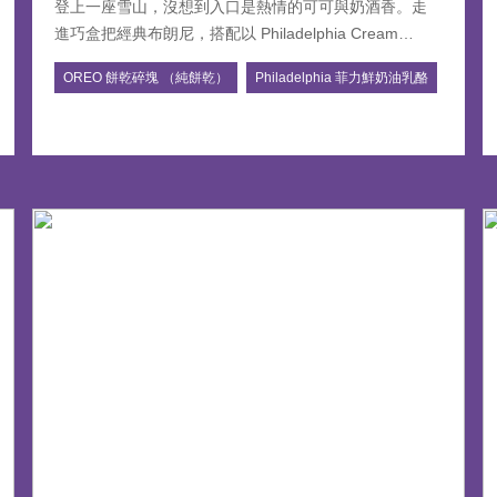
登上一座雪山，沒想到入口是熱情的可可與奶酒香。走
進巧盒把經典布朗尼，搭配以 Philadelphia Cream
Cheese 打製成綿密奶蓋，拌入 Baileys 奶酒與 Oreo 餅
OREO 餅乾碎塊 （純餅乾）
Philadelphia 菲力鮮奶油乳酪
乾脆片，冰藏後雪白覆頂，宛如一場甜蜜雪崩。入口先
是濃厚乳香與淡淡酒香，接著是布朗尼的深邃苦甜，冷
熱交融、層次豐富，這一口，值得你為自己緩下腳步！