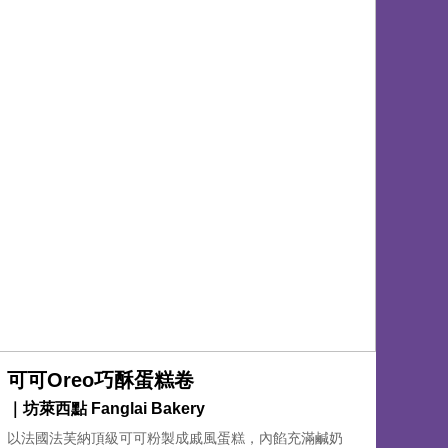
可可Oreo巧酥蛋糕卷
｜坊萊西點 Fanglai Bakery
以法國法芙納頂級可可粉製成戚風蛋糕，內餡充滿鹹奶