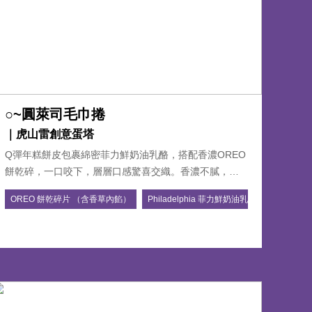
○~圓萊司毛巾捲
｜虎山雷創意蛋塔
Q彈年糕餅皮包裹綿密菲力鮮奶油乳酪，搭配香濃OREO
餅乾碎，一口咬下，層層口感驚喜交織。香濃不膩，甜
不膩口，療癒指數報表! 每一口都是OREO專屬的雲端幸
OREO 餅乾碎片 （含香草內餡）
Philadelphia 菲力鮮奶油乳酪
福感受