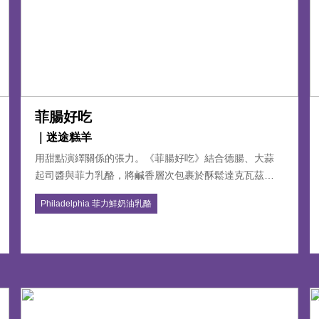
菲腸好吃
｜迷途糕羊
用甜點演繹關係的張力。《菲腸好吃》結合德腸、大蒜
起司醬與菲力乳酪，將鹹香層次包裹於酥鬆達克瓦茲
中，展現鹹甜交融的極致體驗。靈感來自伴侶間的衝突
酪
Philadelphia 菲力鮮奶油乳酪
與包容，品味感情中的真實與和解。