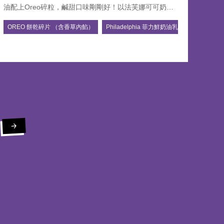
油配上Oreo碎粒，鹹甜口味剛剛好！以法芙娜可可奶油
結合菲力鮮奶油乳酪裝飾 搭配Oreo碎粒 整體口感蓬鬆
OREO 餅乾碎片 （含香草內餡）
Philadelphia 菲力鮮奶油乳酪
濃郁香甜。