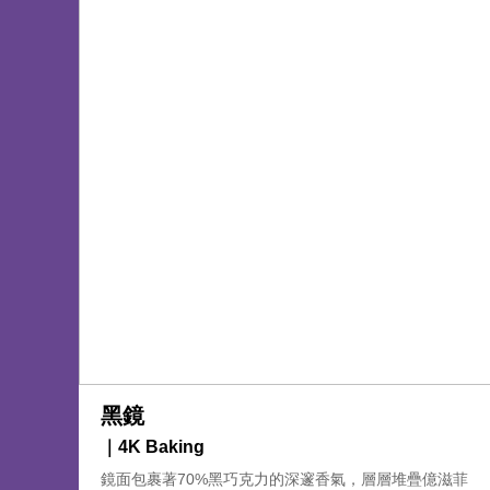
黑鏡
｜4K Baking
鏡面包裹著70%黑巧克力的深邃香氣，層層堆疊億滋菲