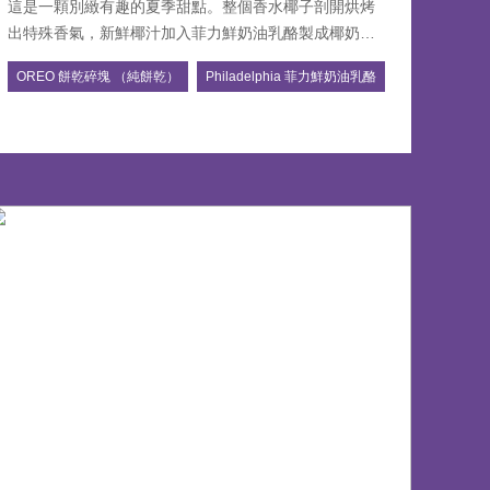
這是一顆別緻有趣的夏季甜點。整個香水椰子剖開烘烤
出特殊香氣，新鮮椰汁加入菲力鮮奶油乳酪製成椰奶
mousse，夾入開心果流心、烏龍蛋糕，鋪上滿滿夏季芒
OREO 餅乾碎塊 （純餅乾）
Philadelphia 菲力鮮奶油乳酪
果、OREO餅乾碎片、巧克力香緹。一口甜加一口新鮮椰
子肉，內心的小島微風登場！