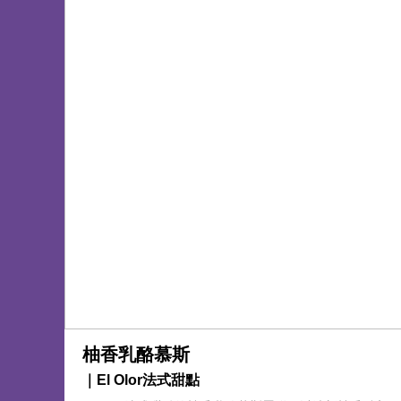
柚香乳酪慕斯
｜El Olor法式甜點