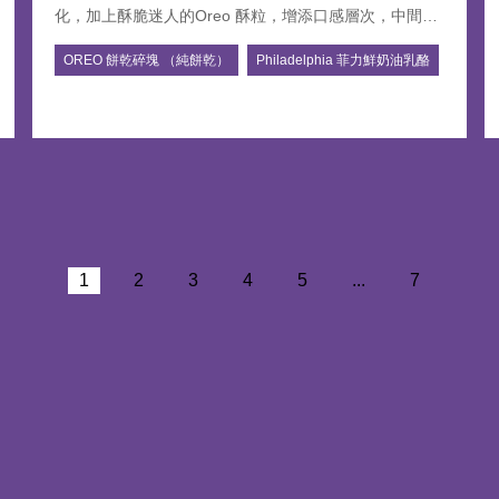
化，加上酥脆迷人的Oreo 酥粒，增添口感層次，中間夾
入濃郁的布朗尼蛋糕體，增加可可的香氣，巧克力控必
OREO 餅乾碎塊 （純餅乾）
Philadelphia 菲力鮮奶油乳酪
吃。一口挖下，多層次口感在舌尖綻放，是療癒，也是
享受
1
2
3
4
5
...
7