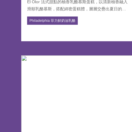
El Olor 法式甜點的柚香乳酪慕斯蛋糕，以清新柚香融入
滑順乳酪慕斯，搭配綿密蛋糕體，層層交疊出夏日的清
爽口感。外層淋面透亮如玉，散發淡雅果香，入口即
Philadelphia 菲力鮮奶油乳酪
化，尾韻帶有柚子的微酸果韻，平衡甜膩，令人一口接
一口。這款蛋糕不僅是味覺的饗宴，更以優雅的造型展
現法式甜點的細膩與高雅，是午後茶點或節慶贈禮的絕
佳選擇。