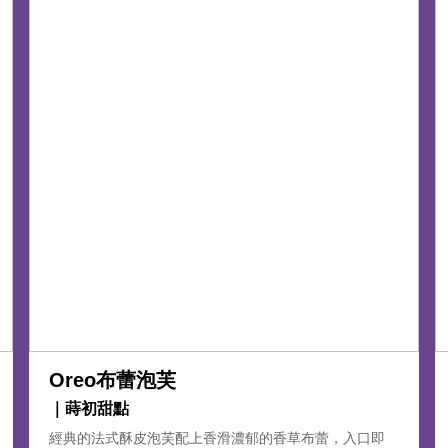
Oreo布蕾泡芙
｜蒔初甜點
經典的法式酥皮泡芙配上香滑濃郁的香草布蕾，入口即