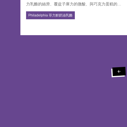
力乳酪的絲滑、覆盆子庫力的微酸、與巧克力蛋糕的濕
潤濃郁。冰涼與濃郁交織，入口即化，像一場靜謐又華
Philadelphia 菲力鮮奶油乳酪
麗的午夜盛宴