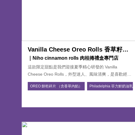
Vanilla Cheese Oreo Rolls 香草籽奶
油起司佐奧利奧捲
｜Niho cinnamon rolls 肉桂捲禮盒專門店
這款限定甜點是我們迎接夏季精心研發的 Vanilla
Cheese Oreo Rolls，外型迷人、風味清爽，是喜歡經典
與創新的朋友不可錯過的選擇。減糖減油配方：讓你吃
OREO 餅乾碎片 （含香草內餡）
Philadelphia 菲力鮮奶油乳
得更安心，少負擔也不減美味。Oreo捲體：將經典Oreo
餅乾捲入捲體麵團，烘烤後口感酥香層次豐富。香草籽
奶油起司醬：使用真實香草籽調製 cream cheese，香氣
溫潤、口感滑順，濃郁不膩。視覺系甜點：白色奶油緩
緩淋下、撒上 Oreo 碎片，夢幻造型讓人忍不住拍照打
卡！