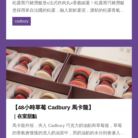
松露黑巧豬潛艇堡x法式炸肉丸x香脆細薯！松露黑巧豬潛艇
堡採用來自法國的松露，融入新鮮薯泥，濃郁的松露香氣，
搭配手工秘製的 BBQ 手撕豬、新鮮生菜以及令人驚喜的
cadbury
Cadbury 巧克力醬和碎，營造出完美的甜鹹口感，每一口都
讓人難以忘懷！堡盒的另外亮點-喀滋喀滋的法式炸肉丸，
融合超過 13 種歐式香料與豬肉，口感豐富，一嚐即知是極
致美味的享受！
【48小時草莓 Cadbury 馬卡龍】
｜在室甜點
馬卡龍外殼，夾入 Cadbury 巧克力奶油餡和草莓後，草莓
的香氣會慢慢的浸入奶油當中，而奶油餡的水分則會滲入馬