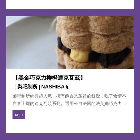
【黑金巧克力柳橙達克瓦茲】
｜梨吧制所 | NASHIBA lj.
梨吧制所經典超人氣，擁有酥香又蓬鬆的餅殼，吃了會情不
自禁上癮的達克瓦茲系列。選用來自法國的法芙娜巧克力製
成的絲滑奶霜，帶來濃郁可可的醇厚大人感，搭配柳橙蜜柑
oreo
的果香酸甜滋味雙重奶霜，旁邊灑上經典不敗深受大家喜愛
的 OREO 巧克力碎片，吃一口就讓人回味無窮，無限幸福
感的美味。