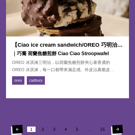
【Ciao ice cream sandwich/OREO 巧明治冰
淇淋】
｜巧蕎 荷蘭焦糖煎餅 Ciao Ciao Stroopwafel
OREO 冰淇淋三明治，以荷蘭焦糖煎餅夾心著香濃的
OREO 冰淇淋，每一口都帶來滿足感。外皮沾裹脆皮
Cadbury 巧克力的口感配上杏仁碎豐富的口味，絕對是每個
oreo
cadbury
人都可以享受的美食。
1
2
3
4
5
...
15