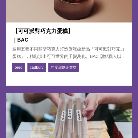
【可可派對巧克力蛋糕】
｜BAC
運用五種不同類型巧克力打造旗艦級新品「可可派對巧克力
蛋糕」，精彩演出可可世界的千變萬化。BAC 甜點職人以品
牌經典巧克力戚風蛋糕為伸展台，上層由充滿童趣氛圍的
oreo
cadbury
年度甜點企業獎
OREO 巧克力餅乾和脆片揭開序曲，接著在 Cadbury 帶領
下穿梭黑色香氣的百變幻境