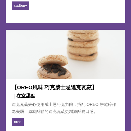
卡龍的殼內，漸漸的殼會變得鬆軟，卻還能感受到一絲酥
cadbury
脆。 草莓經過時間的熟成，組織變得多汁柔軟、香氣四溢，
這時連著馬卡龍的殼一口咬下，本就沁滿草莓香的奶油餡，
像水果糖一樣炸開，酸甜的滋味橫流、美好的氣息漫溢，這
時大約是做好的第48 個小時，真的是太犯規的甜點，要人
吃又要折磨人。 48 小時草莓馬卡龍，值得讓你等待48小時
後享用。
【OREO風味 巧克威士忌達克瓦茲】
｜在室甜點
達克瓦茲夾心使用威士忌巧克力餡，搭配 OREO 餅乾碎作
為夾層，原就酥鬆的達克瓦茲更增添酥脆口感。
oreo