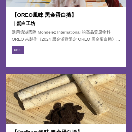
【OREO風味 黑金蛋白捲】
｜蛋白工坊
選用億滋國際 Mondelēz International 的高品質原物料
OREO 來製作《2024 黑金派對限定 OREO 黑金蛋白捲》，
濃厚巧克力和奶香濃郁的蛋白捲， 令人深深沉迷，無法抗
oreo
拒。