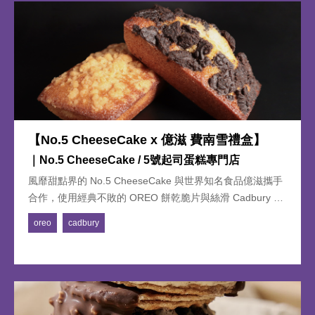
【No.5 CheeseCake x 億滋 費南雪禮盒】
｜No.5 CheeseCake / 5號起司蛋糕專門店
風靡甜點界的 No.5 CheeseCake 與世界知名食品億滋攜手
合作，使用經典不敗的 OREO 餅乾脆片與絲滑 Cadbury 牛
奶巧克力製作，分別推出兩款限定口味費南雪，首次在黑金
oreo
cadbury
派對亮相，品嚐香濃巧克力風味搭配外酥內綿費南雪的獨特
口感！